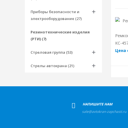
Приборы безопасности и
электрооборудование (27)
Резинотехнические изделия
Ремко
(РТИ) (7)
КС-45
Цена 
Стреловая группа (53)
Стрелы автокрана (21)
+
НАПИШИТЕ НАМ
sale@avtokran-zapchasti.ru