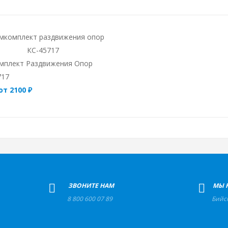
мплект Раздвижения Опор
717
от 2100 ₽
+
ЗВОНИТЕ НАМ
+
МЫ 
8 800 600 07 89
Бийс