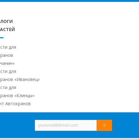
АЛОГИ
АСТЕЙ
сти для
кранов
ичанин»
сти для
кранов «Ивановец»
сти для
кранов «Клинцы»
нт Автокранов