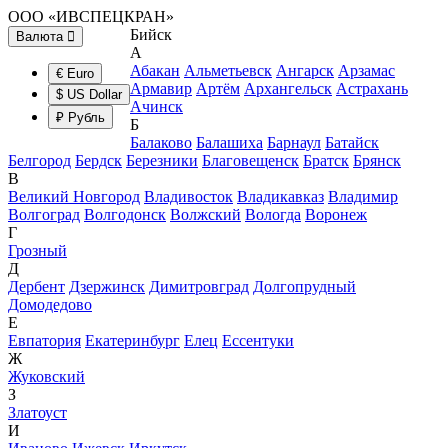
ООО «ИВСПЕЦКРАН»
Бийск
Валюта
А
Абакан
Альметьевск
Ангарск
Арзамас
€ Euro
Армавир
Артём
Архангельск
Астрахань
$ US Dollar
Ачинск
₽ Рубль
Б
Балаково
Балашиха
Барнаул
Батайск
Белгород
Бердск
Березники
Благовещенск
Братск
Брянск
В
Великий Новгород
Владивосток
Владикавказ
Владимир
Волгоград
Волгодонск
Волжский
Вологда
Воронеж
Г
Грозный
Д
Дербент
Дзержинск
Димитровград
Долгопрудный
Домодедово
Е
Евпатория
Екатеринбург
Елец
Ессентуки
Ж
Жуковский
З
Златоуст
И