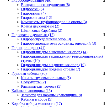
Гидрооборудование (40)
Вращающиеся соединения
(8)
Гидробаки
(6)
Гидрозамки
(4)
Гидроклапаны
(12)
Комплекты трубопроводов на опоры
(3)
Краны двухходовые
(2)
Шланговые барабаны
(2)
Гидрораспределители (12)
Гидрораспределители опор
(9)
Гидрораспределители основных операций
(3)
Гидроцилиндры (41)
Гидроцилиндры вывешивания опор
(14)
Гидроцилиндры выдвижения (телескопирования)
стрелы
(10)
Гидроцилиндры выдвижения опор
(10)
Гидроцилиндры подъема стрелы
(7)
Грузовая лебедка (30)
Канаты грузовые стальные
(6)
Полумуфты
(2)
Размыкатели тормоза
(5)
Кабина крановщика (13)
Запчасти для кабины крановщика
(8)
Кабины в сборе
(5)
Коробка отбора мощности (17)