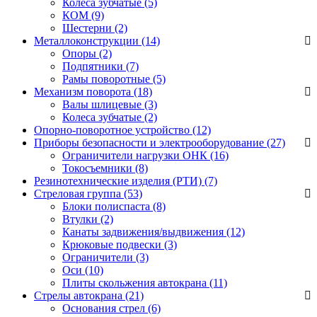
Колёса зубчатые
(5)
КОМ
(9)
Шестерни
(2)
Металлоконструкции (14)
Опоры
(2)
Подпятники
(7)
Рамы поворотные
(5)
Механизм поворота (18)
Валы шлицевые
(3)
Колеса зубчатые
(2)
Опорно-поворотное устройство (12)
Приборы безопасности и электрооборудование (27)
Ограничители нагрузки ОНК
(16)
Токосъемники
(8)
Резинотехнические изделия (РТИ) (7)
Стреловая группа (53)
Блоки полиспаста
(8)
Втулки
(2)
Канаты задвижения/выдвижения
(12)
Крюковые подвески
(3)
Ограничители
(3)
Оси
(10)
Плиты скольжения автокрана
(11)
Стрелы автокрана (21)
Основания стрел
(6)