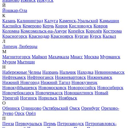
Иваново
Ижевск
Иркутск
Й
Йошкар-Ола
К
Казань
Калининград
Калуга
Каменск-Уральский
Камышин
Каспийск
Кемерово
Керчь
Киров
Кисловодск
Ковров
Коломна
Комсомольск-на-Амуре
Копейск
Королёв
Кострома
Красногорск
Краснодар
Красноярск
Курган
Курск
Кызыл
Л
Липецк
Люберцы
М
Магнитогорск
Майкоп
Махачкала
Миасс
Москва
Мурманск
Муром
Мытищи
Н
Набережные Челны
Назрань
Нальчик
Находка
Невинномысск
Нефтекамск
Нефтеюганск
Нижневартовск
Нижнекамск
Нижний Новгород
Нижний Тагил
Новокузнецк
Новокуйбышевск
Новомосковск
Новороссийск
Новосибирск
Новочебоксарск
Новочеркасск
Новошахтинск
Новый
Уренгой
Ногинск
Норильск
Ноябрьск
О
Обнинск
Одинцово
Октябрьский
Омск
Оренбург
Орехово-
Зуево
Орск
Орёл
П
Пенза
Первоуральск
Пермь
Петрозаводск
Петропавловск-