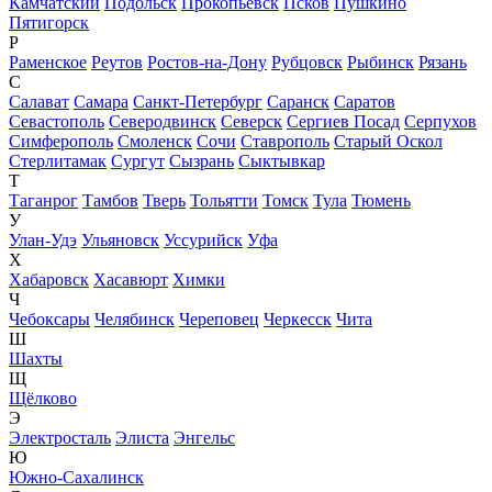
Камчатский
Подольск
Прокопьевск
Псков
Пушкино
Пятигорск
Р
Раменское
Реутов
Ростов-на-Дону
Рубцовск
Рыбинск
Рязань
С
Салават
Самара
Санкт-Петербург
Саранск
Саратов
Севастополь
Северодвинск
Северск
Сергиев Посад
Серпухов
Симферополь
Смоленск
Сочи
Ставрополь
Старый Оскол
Стерлитамак
Сургут
Сызрань
Сыктывкар
Т
Таганрог
Тамбов
Тверь
Тольятти
Томск
Тула
Тюмень
У
Улан-Удэ
Ульяновск
Уссурийск
Уфа
Х
Хабаровск
Хасавюрт
Химки
Ч
Чебоксары
Челябинск
Череповец
Черкесск
Чита
Ш
Шахты
Щ
Щёлково
Э
Электросталь
Элиста
Энгельс
Ю
Южно-Сахалинск