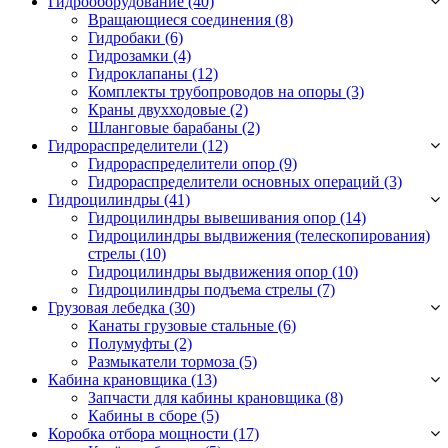
Гидрооборудование (40)
Вращающиеся соединения
(8)
Гидробаки
(6)
Гидрозамки
(4)
Гидроклапаны
(12)
Комплекты трубопроводов на опоры
(3)
Краны двухходовые
(2)
Шланговые барабаны
(2)
Гидрораспределители (12)
Гидрораспределители опор
(9)
Гидрораспределители основных операций
(3)
Гидроцилиндры (41)
Гидроцилиндры вывешивания опор
(14)
Гидроцилиндры выдвижения (телескопирования)
стрелы
(10)
Гидроцилиндры выдвижения опор
(10)
Гидроцилиндры подъема стрелы
(7)
Грузовая лебедка (30)
Канаты грузовые стальные
(6)
Полумуфты
(2)
Размыкатели тормоза
(5)
Кабина крановщика (13)
Запчасти для кабины крановщика
(8)
Кабины в сборе
(5)
Коробка отбора мощности (17)