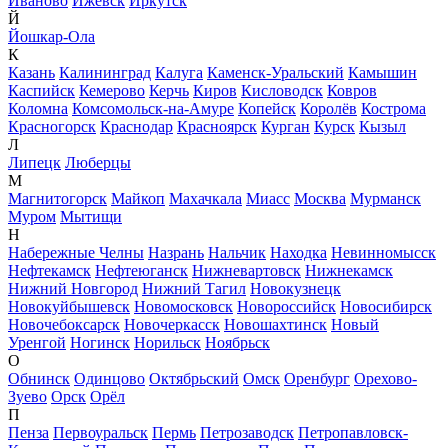
Иваново
Ижевск
Иркутск
Й
Йошкар-Ола
К
Казань
Калининград
Калуга
Каменск-Уральский
Камышин
Каспийск
Кемерово
Керчь
Киров
Кисловодск
Ковров
Коломна
Комсомольск-на-Амуре
Копейск
Королёв
Кострома
Красногорск
Краснодар
Красноярск
Курган
Курск
Кызыл
Л
Липецк
Люберцы
М
Магнитогорск
Майкоп
Махачкала
Миасс
Москва
Мурманск
Муром
Мытищи
Н
Набережные Челны
Назрань
Нальчик
Находка
Невинномысск
Нефтекамск
Нефтеюганск
Нижневартовск
Нижнекамск
Нижний Новгород
Нижний Тагил
Новокузнецк
Новокуйбышевск
Новомосковск
Новороссийск
Новосибирск
Новочебоксарск
Новочеркасск
Новошахтинск
Новый
Уренгой
Ногинск
Норильск
Ноябрьск
О
Обнинск
Одинцово
Октябрьский
Омск
Оренбург
Орехово-
Зуево
Орск
Орёл
П
Пенза
Первоуральск
Пермь
Петрозаводск
Петропавловск-