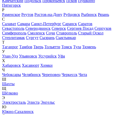
Камчатский
Подольск
Прокопьевск
Псков
Пушкино
Пятигорск
Р
Раменское
Реутов
Ростов-на-Дону
Рубцовск
Рыбинск
Рязань
С
Салават
Самара
Санкт-Петербург
Саранск
Саратов
Севастополь
Северодвинск
Северск
Сергиев Посад
Серпухов
Симферополь
Смоленск
Сочи
Ставрополь
Старый Оскол
Стерлитамак
Сургут
Сызрань
Сыктывкар
Т
Таганрог
Тамбов
Тверь
Тольятти
Томск
Тула
Тюмень
У
Улан-Удэ
Ульяновск
Уссурийск
Уфа
Х
Хабаровск
Хасавюрт
Химки
Ч
Чебоксары
Челябинск
Череповец
Черкесск
Чита
Ш
Шахты
Щ
Щёлково
Э
Электросталь
Элиста
Энгельс
Ю
Южно-Сахалинск