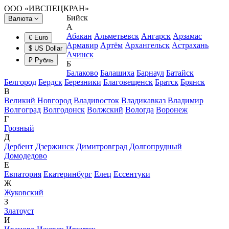
ООО «ИВСПЕЦКРАН»
Бийск
Валюта
А
Абакан
Альметьевск
Ангарск
Арзамас
€ Euro
Армавир
Артём
Архангельск
Астрахань
$ US Dollar
Ачинск
₽ Рубль
Б
Балаково
Балашиха
Барнаул
Батайск
Белгород
Бердск
Березники
Благовещенск
Братск
Брянск
В
Великий Новгород
Владивосток
Владикавказ
Владимир
Волгоград
Волгодонск
Волжский
Вологда
Воронеж
Г
Грозный
Д
Дербент
Дзержинск
Димитровград
Долгопрудный
Домодедово
Е
Евпатория
Екатеринбург
Елец
Ессентуки
Ж
Жуковский
З
Златоуст
И