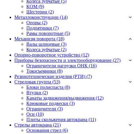
Колёса зубчатые
(5)
КОМ
(9)
Шестерни
(2)
Металлоконструкции (14)
Опоры
(2)
Подпятники
(7)
Рамы поворотные
(5)
Механизм поворота (18)
Валы шлицевые
(3)
Колеса зубчатые
(2)
Опорно-поворотное устройство (12)
Приборы безопасности и электрооборудование (27)
Ограничители нагрузки ОНК
(16)
Токосъемники
(8)
Резинотехнические изделия (РТИ) (7)
Стреловая группа (53)
Блоки полиспаста
(8)
Втулки
(2)
Канаты задвижения/выдвижения
(12)
Крюковые подвески
(3)
Ограничители
(3)
Оси
(10)
Плиты скольжения автокрана
(11)
Стрелы автокрана (21)
Основания стрел
(6)