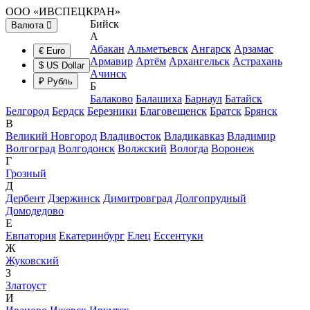
ООО «ИВСПЕЦКРАН»
Бийск
Валюта
А
Абакан
Альметьевск
Ангарск
Арзамас
€ Euro
Армавир
Артём
Архангельск
Астрахань
$ US Dollar
Ачинск
₽ Рубль
Б
Балаково
Балашиха
Барнаул
Батайск
Белгород
Бердск
Березники
Благовещенск
Братск
Брянск
В
Великий Новгород
Владивосток
Владикавказ
Владимир
Волгоград
Волгодонск
Волжский
Вологда
Воронеж
Г
Грозный
Д
Дербент
Дзержинск
Димитровград
Долгопрудный
Домодедово
Е
Евпатория
Екатеринбург
Елец
Ессентуки
Ж
Жуковский
З
Златоуст
И