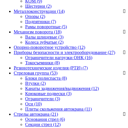
КОМ
(9)
Шестерни
(2)
Металлоконструкции (14)
Опоры
(2)
Подпятники
(7)
Рамы поворотные
(5)
Механизм поворота (18)
Валы шлицевые
(3)
Колеса зубчатые
(2)
Опорно-поворотное устройство (12)
Приборы безопасности и электрооборудование (27)
Ограничители нагрузки ОНК
(16)
Токосъемники
(8)
Резинотехнические изделия (РТИ) (7)
Стреловая группа (53)
Блоки полиспаста
(8)
Втулки
(2)
Канаты задвижения/выдвижения
(12)
Крюковые подвески
(3)
Ограничители
(3)
Оси
(10)
Плиты скольжения автокрана
(11)
Стрелы автокрана (21)
Основания стрел
(6)
Секции стрел
(12)