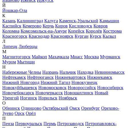
Иваново
Ижевск
Иркутск
Й
Йошкар-Ола
К
Казань
Калининград
Калуга
Каменск-Уральский
Камышин
Каспийск
Кемерово
Керчь
Киров
Кисловодск
Ковров
Коломна
Комсомольск-на-Амуре
Копейск
Королёв
Кострома
Красногорск
Краснодар
Красноярск
Курган
Курск
Кызыл
Л
Липецк
Люберцы
М
Магнитогорск
Майкоп
Махачкала
Миасс
Москва
Мурманск
Муром
Мытищи
Н
Набережные Челны
Назрань
Нальчик
Находка
Невинномысск
Нефтекамск
Нефтеюганск
Нижневартовск
Нижнекамск
Нижний Новгород
Нижний Тагил
Новокузнецк
Новокуйбышевск
Новомосковск
Новороссийск
Новосибирск
Новочебоксарск
Новочеркасск
Новошахтинск
Новый
Уренгой
Ногинск
Норильск
Ноябрьск
О
Обнинск
Одинцово
Октябрьский
Омск
Оренбург
Орехово-
Зуево
Орск
Орёл
П
Пенза
Первоуральск
Пермь
Петрозаводск
Петропавловск-