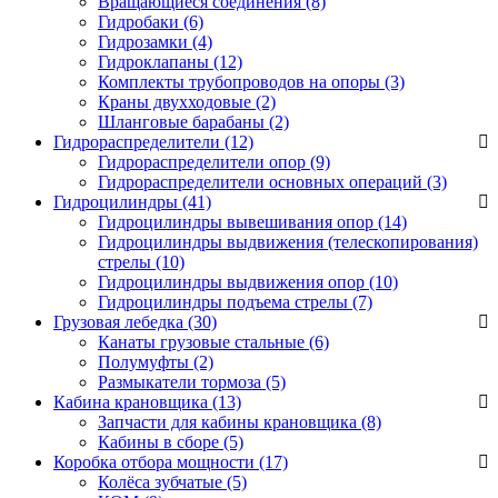
Вращающиеся соединения
(8)
Гидробаки
(6)
Гидрозамки
(4)
Гидроклапаны
(12)
Комплекты трубопроводов на опоры
(3)
Краны двухходовые
(2)
Шланговые барабаны
(2)
Гидрораспределители (12)
Гидрораспределители опор
(9)
Гидрораспределители основных операций
(3)
Гидроцилиндры (41)
Гидроцилиндры вывешивания опор
(14)
Гидроцилиндры выдвижения (телескопирования)
стрелы
(10)
Гидроцилиндры выдвижения опор
(10)
Гидроцилиндры подъема стрелы
(7)
Грузовая лебедка (30)
Канаты грузовые стальные
(6)
Полумуфты
(2)
Размыкатели тормоза
(5)
Кабина крановщика (13)
Запчасти для кабины крановщика
(8)
Кабины в сборе
(5)
Коробка отбора мощности (17)
Колёса зубчатые
(5)