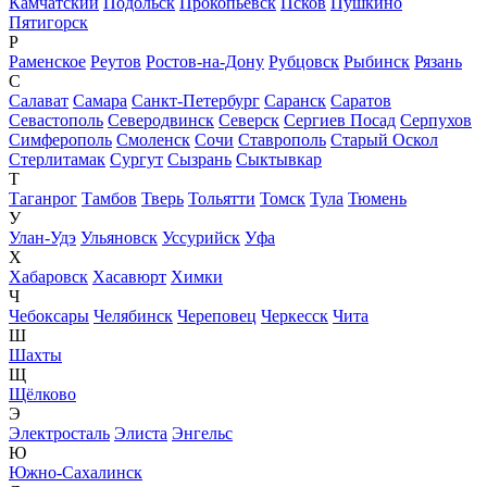
Камчатский
Подольск
Прокопьевск
Псков
Пушкино
Пятигорск
Р
Раменское
Реутов
Ростов-на-Дону
Рубцовск
Рыбинск
Рязань
С
Салават
Самара
Санкт-Петербург
Саранск
Саратов
Севастополь
Северодвинск
Северск
Сергиев Посад
Серпухов
Симферополь
Смоленск
Сочи
Ставрополь
Старый Оскол
Стерлитамак
Сургут
Сызрань
Сыктывкар
Т
Таганрог
Тамбов
Тверь
Тольятти
Томск
Тула
Тюмень
У
Улан-Удэ
Ульяновск
Уссурийск
Уфа
Х
Хабаровск
Хасавюрт
Химки
Ч
Чебоксары
Челябинск
Череповец
Черкесск
Чита
Ш
Шахты
Щ
Щёлково
Э
Электросталь
Элиста
Энгельс
Ю
Южно-Сахалинск