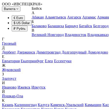
ООО «ИВСПЕЦКРАН»
Бийск
Валюта
А
Абакан
Альметьевск
Ангарск
Арзамас
Армав
€ Euro
Б
$ US Dollar
Балаково
Балашиха
Барнаул
Батайск
Белгород
₽ Рубль
В
Великий Новгород
Владивосток
Владикавказ
Г
Грозный
Д
Дербент
Дзержинск
Димитровград
Долгопрудный
Домодедово
Е
Евпатория
Екатеринбург
Елец
Ессентуки
Ж
Жуковский
З
Златоуст
И
Иваново
Ижевск
Иркутск
Й
Йошкар-Ола
К
Казань
Калининград
Калуга
Каменск-Уральский
Камышин
Кас