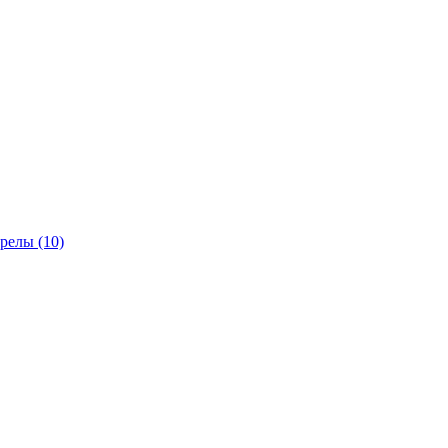
трелы
(10)