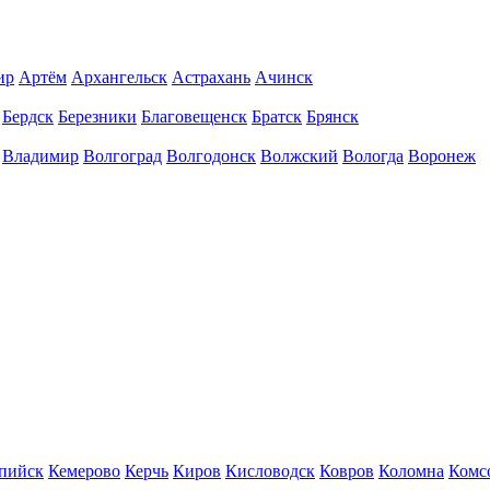
ир
Артём
Архангельск
Астрахань
Ачинск
Бердск
Березники
Благовещенск
Братск
Брянск
Владимир
Волгоград
Волгодонск
Волжский
Вологда
Воронеж
пийск
Кемерово
Керчь
Киров
Кисловодск
Ковров
Коломна
Комс