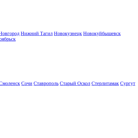
Новгород
Нижний Тагил
Новокузнецк
Новокуйбышевск
оябрьск
Смоленск
Сочи
Ставрополь
Старый Оскол
Стерлитамак
Сургут