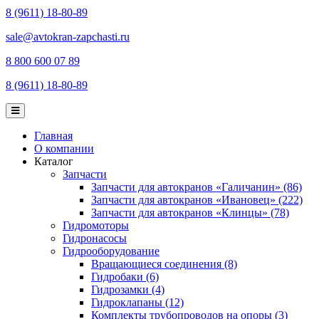
8 (9611) 18-80-89
sale@avtokran-zapchasti.ru
8 800 600 07 89
8 (9611) 18-80-89
Главная
О компании
Каталог
Запчасти
Запчасти для автокранов «Галичанин» (86)
Запчасти для автокранов «Ивановец» (222)
Запчасти для автокранов «Клинцы» (78)
Гидромоторы
Гидронасосы
Гидрооборудование
Вращающиеся соединения (8)
Гидробаки (6)
Гидрозамки (4)
Гидроклапаны (12)
Комплекты трубопроводов на опоры (3)