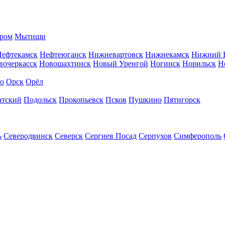
ром
Мытищи
Нефтекамск
Нефтеюганск
Нижневартовск
Нижнекамск
Нижний 
вочеркасск
Новошахтинск
Новый Уренгой
Ногинск
Норильск
Н
во
Орск
Орёл
атский
Подольск
Прокопьевск
Псков
Пушкино
Пятигорск
ь
Северодвинск
Северск
Сергиев Посад
Серпухов
Симферополь