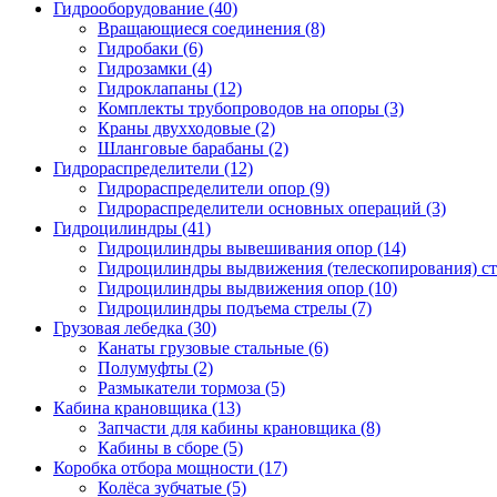
Гидрооборудование (40)
Вращающиеся соединения
(8)
Гидробаки
(6)
Гидрозамки
(4)
Гидроклапаны
(12)
Комплекты трубопроводов на опоры
(3)
Краны двухходовые
(2)
Шланговые барабаны
(2)
Гидрораспределители (12)
Гидрораспределители опор
(9)
Гидрораспределители основных операций
(3)
Гидроцилиндры (41)
Гидроцилиндры вывешивания опор
(14)
Гидроцилиндры выдвижения (телескопирования) с
Гидроцилиндры выдвижения опор
(10)
Гидроцилиндры подъема стрелы
(7)
Грузовая лебедка (30)
Канаты грузовые стальные
(6)
Полумуфты
(2)
Размыкатели тормоза
(5)
Кабина крановщика (13)
Запчасти для кабины крановщика
(8)
Кабины в сборе
(5)
Коробка отбора мощности (17)
Колёса зубчатые
(5)