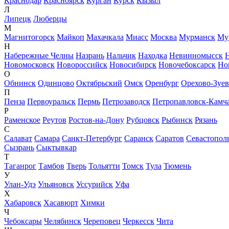
Краснодар
Красноярск
Курган
Курск
Кызыл
Л
Липецк
Люберцы
М
Магнитогорск
Майкоп
Махачкала
Миасс
Москва
Мурманск
Му
Н
Набережные Челны
Назрань
Нальчик
Находка
Невинномысск
Новомосковск
Новороссийск
Новосибирск
Новочебоксарск
Но
О
Обнинск
Одинцово
Октябрьский
Омск
Оренбург
Орехово-Зуе
П
Пенза
Первоуральск
Пермь
Петрозаводск
Петропавловск-Камч
Р
Раменское
Реутов
Ростов-на-Дону
Рубцовск
Рыбинск
Рязань
С
Салават
Самара
Санкт-Петербург
Саранск
Саратов
Севастопол
Сызрань
Сыктывкар
Т
Таганрог
Тамбов
Тверь
Тольятти
Томск
Тула
Тюмень
У
Улан-Удэ
Ульяновск
Уссурийск
Уфа
Х
Хабаровск
Хасавюрт
Химки
Ч
Чебоксары
Челябинск
Череповец
Черкесск
Чита